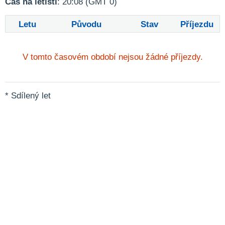
Čas na letišti
: 20:08 (GMT 0)
Letu
Původu
Stav
Příjezdu
V tomto časovém období nejsou žádné příjezdy.
* Sdílený let