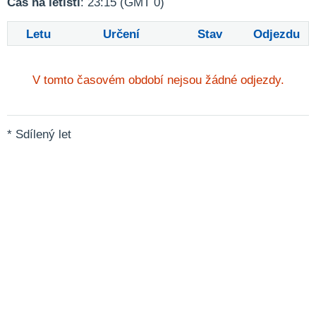
Čas na letišti
: 23:15 (GMT 0)
Letu
Určení
Stav
Odjezdu
V tomto časovém období nejsou žádné odjezdy.
* Sdílený let