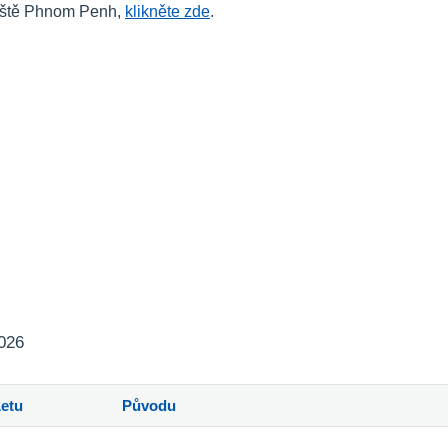
tiště Phnom Penh,
klikněte zde
.
2026
Letu
Původu