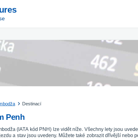
tures
se
mbodža
Destinací
om Penh
mbodža (IATA kód PNH) lze vidět níže. Všechny lety jsou uved
říjezdu a stav jsou uvedeny. Můžete také zobrazit dřívější nebo