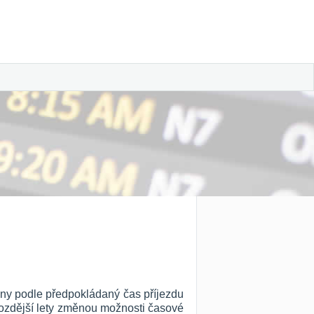
eny podle předpokládaný čas příjezdu
 pozdější lety změnou možnosti časové