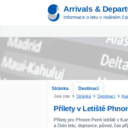
Arrivals & Depar
Informace o letu v reálném ča
Stránka
Destinací
Jste zde
Stránka
Destinací
Ka
Přílety v Letiště Phn
Přílety pro Phnom Penh letiště v Ka
a číslo letu, dopravce, původ, čas p