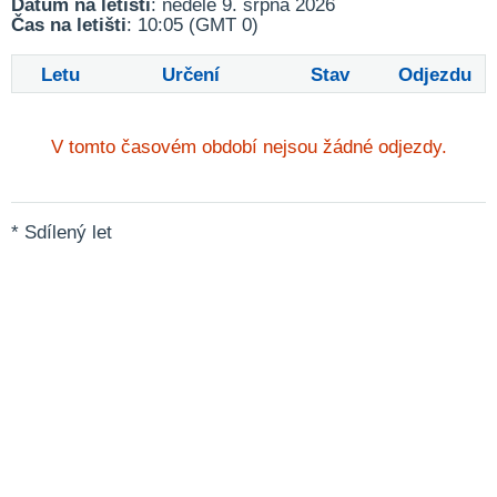
Datum na letišti
: neděle 9. srpna 2026
Čas na letišti
: 10:05 (GMT 0)
Letu
Určení
Stav
Odjezdu
V tomto časovém období nejsou žádné odjezdy.
* Sdílený let