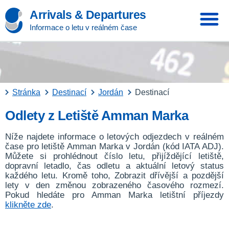
Arrivals & Departures
Informace o letu v reálném čase
Stránka
Destinací
Jordán
Destinací
Odlety z Letiště Amman Marka
Níže najdete informace o letových odjezdech v reálném
čase pro letiště Amman Marka v Jordán (kód IATA ADJ).
Můžete si prohlédnout číslo letu, přijíždějící letiště,
dopravní letadlo, čas odletu a aktuální letový status
každého letu. Kromě toho, Zobrazit dřívější a pozdější
lety v den změnou zobrazeného časového rozmezí.
Pokud hledáte pro Amman Marka letištní příjezdy
klikněte zde
.