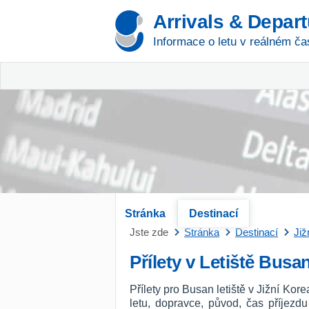
Arrivals & Depar
Informace o letu v reálném ča
Stránka
Destinací
Jste zde
Stránka
Destinací
Již
Přílety v Letiště Busa
Přílety pro Busan letiště v Jižní Ko
letu, dopravce, původ, čas příjezd