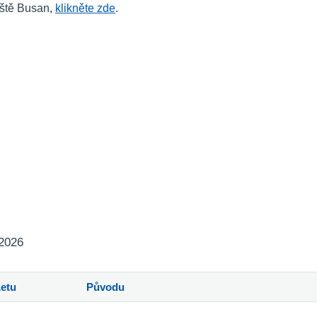
iště Busan,
klikněte zde
.
 2026
Letu
Původu