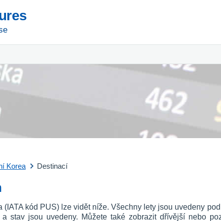
tures
se
ní Korea
Destinací
n
rea (IATA kód PUS) lze vidět níže. Všechny lety jsou uvedeny po
u a stav jsou uvedeny. Můžete také zobrazit dřívější nebo p