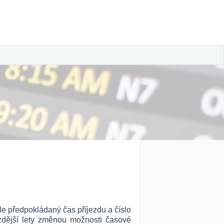
dle předpokládaný čas příjezdu a číslo
ozdější lety změnou možnosti časové