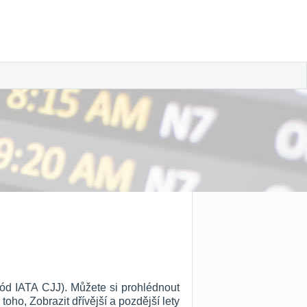
kód IATA CJJ). Můžete si prohlédnout
 toho, Zobrazit dřívější a pozdější lety