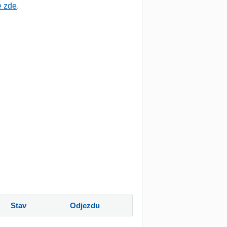
e zde
.
Stav
Odjezdu