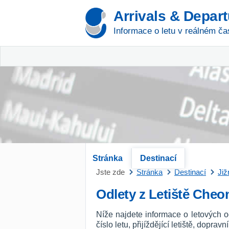
Arrivals & Depar
Informace o letu v reálném ča
Stránka
Destinací
Jste zde
Stránka
Destinací
Již
Odlety z Letiště Cheo
Níže najdete informace o letových o
číslo letu, přijíždějící letiště, dopra