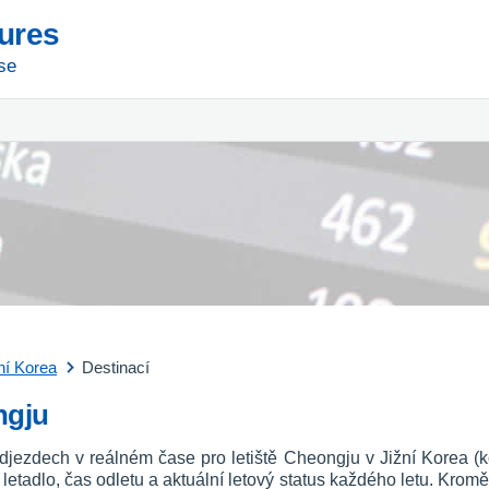
tures
se
ní Korea
Destinací
ngju
djezdech v reálném čase pro letiště Cheongju v Jižní Korea (
vní letadlo, čas odletu a aktuální letový status každého letu. Kromě