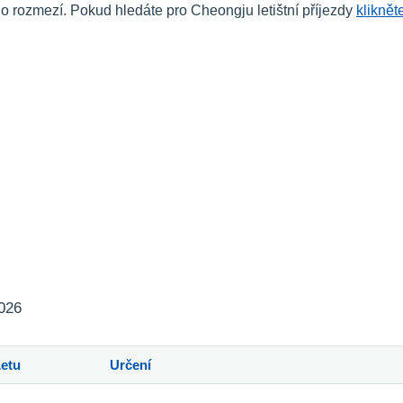
rozmezí. Pokud hledáte pro Cheongju letištní příjezdy
kliknět
2026
Letu
Určení