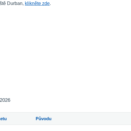
iště Durban,
klikněte zde
.
 2026
Letu
Původu