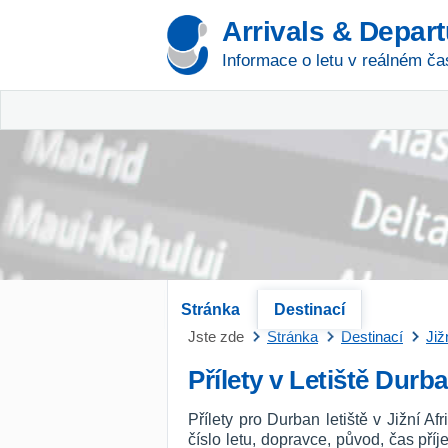
Arrivals & Depar
Informace o letu v reálném ča
Stránka
Destinací
Jste zde
Stránka
Destinací
Již
Přílety v Letiště Durb
Přílety pro Durban letiště v Jižní 
číslo letu, dopravce, původ, čas př