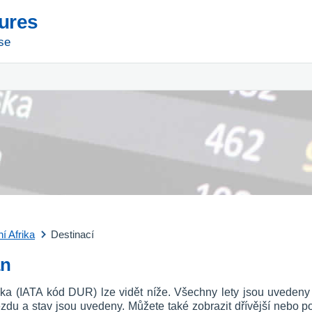
tures
se
ní Afrika
Destinací
an
Afrika (IATA kód DUR) lze vidět níže. Všechny lety jsou uveden
íjezdu a stav jsou uvedeny. Můžete také zobrazit dřívější nebo