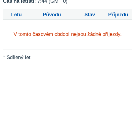
Čas na letišti
: 7:44 (GMT 0)
Letu
Původu
Stav
Příjezdu
V tomto časovém období nejsou žádné příjezdy.
* Sdílený let