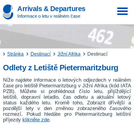
Arrivals & Departures
Informace o letu v reálném čase
Stránka
Destinací
Jižní Afrika
Destinací
Odlety z Letiště Pietermaritzburg
Níže najdete informace o letových odjezdech v reálném
čase pro letiště Pietermaritzburg v Jižní Afrika (kód IATA
PZB). Můžete si prohlédnout číslo letu, přijíždějící
letiště, dopravní letadlo, čas odletu a aktuální letový
status každého letu. Kromě toho, Zobrazit dřívější a
pozdější lety v den změnou zobrazeného časového
rozmezí. Pokud hledáte pro Pietermaritzburg letištní
příjezdy
klikněte zde
.