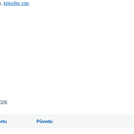
n,
klikněte zde
.
2026
Letu
Původu