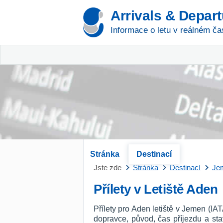
Arrivals & Depar
Informace o letu v reálném ča
Stránka
Destinací
Jste zde
Stránka
Destinací
Je
Přílety v Letiště Aden
Přílety pro Aden letiště v Jemen (IA
dopravce, původ, čas příjezdu a st