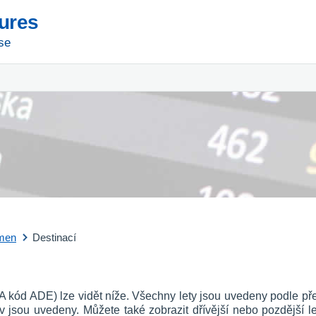
tures
se
men
Destinací
TA kód ADE) lze vidět níže. Všechny lety jsou uvedeny podle pře
av jsou uvedeny. Můžete také zobrazit dřívější nebo pozdější