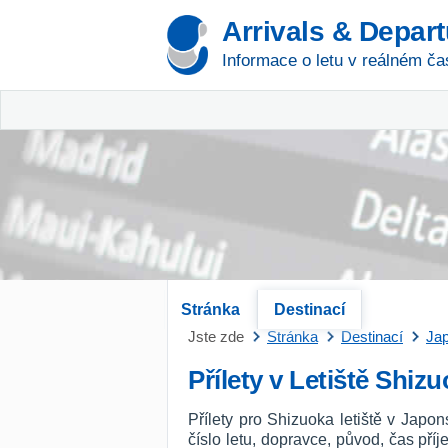
Arrivals & Depar
Informace o letu v reálném ča
Stránka
Destinací
Jste zde
Stránka
Destinací
Ja
Přílety v Letiště Shiz
Přílety pro Shizuoka letiště v Japo
číslo letu, dopravce, původ, čas př