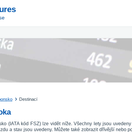
tures
se
ponsko
Destinací
uoka
nsko (IATA kód FSZ) lze vidět níže. Všechny lety jsou uveden
íjezdu a stav jsou uvedeny. Můžete také zobrazit dřívější nebo