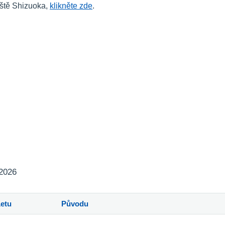
iště Shizuoka,
klikněte zde
.
 2026
Letu
Původu