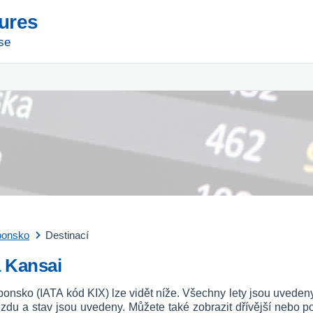
tures
se
ponsko
Destinací
a Kansai
aponsko (IATA kód KIX) lze vidět níže. Všechny lety jsou uvede
íjezdu a stav jsou uvedeny. Můžete také zobrazit dřívější nebo