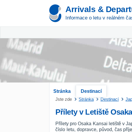
Arrivals & Depar
Informace o letu v reálném ča
Stránka
Destinací
Jste zde
Stránka
Destinací
Ja
Přílety v Letiště Osak
Přílety pro Osaka Kansai letiště v J
číslo letu, dopravce, původ, čas př