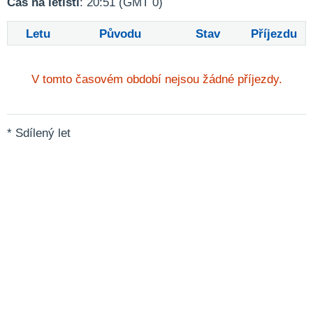
Čas na letišti
: 20:51 (GMT 0)
Letu
Původu
Stav
Příjezdu
V tomto časovém období nejsou žádné příjezdy.
* Sdílený let