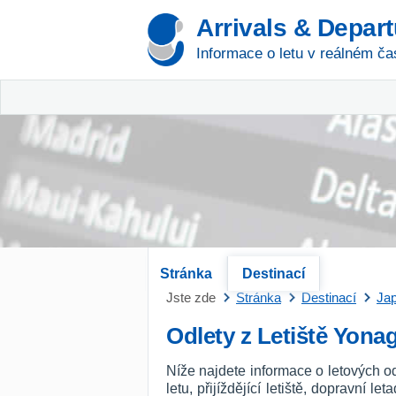
Arrivals & Depar
Informace o letu v reálném ča
Stránka
Destinací
Jste zde
Stránka
Destinací
Ja
Odlety z Letiště Yona
Níže najdete informace o letových o
letu, přijíždějící letiště, dopravní l