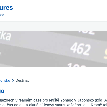
tures
se
ponsko
Destinací
go
djezdech v reálném čase pro letiště Yonago v Japonsko (kód IA
etadlo, čas odletu a aktuální letový status každého letu. Kromě to