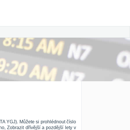
TA YGJ). Můžete si prohlédnout číslo
ho, Zobrazit dřívější a pozdější lety v