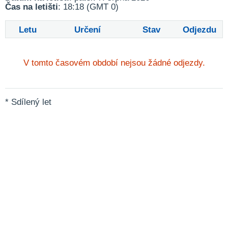
Čas na letišti
: 18:18 (GMT 0)
Letu
Určení
Stav
Odjezdu
V tomto časovém období nejsou žádné odjezdy.
* Sdílený let