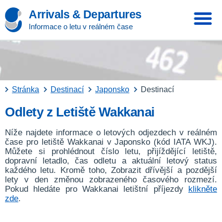
Arrivals & Departures
Informace o letu v reálném čase
Stránka
Destinací
Japonsko
Destinací
Odlety z Letiště Wakkanai
Níže najdete informace o letových odjezdech v reálném
čase pro letiště Wakkanai v Japonsko (kód IATA WKJ).
Můžete si prohlédnout číslo letu, přijíždějící letiště,
dopravní letadlo, čas odletu a aktuální letový status
každého letu. Kromě toho, Zobrazit dřívější a pozdější
lety v den změnou zobrazeného časového rozmezí.
Pokud hledáte pro Wakkanai letištní příjezdy
klikněte
zde
.