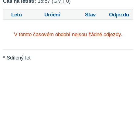
Čas na letišti
: 15:57 (GMT 0)
Letu
Určení
Stav
Odjezdu
V tomto časovém období nejsou žádné odjezdy.
* Sdílený let