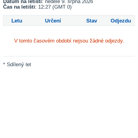
Datum na letišti
: neděle 9. srpna 2026
Čas na letišti
: 12:27 (GMT 0)
Letu
Určení
Stav
Odjezdu
V tomto časovém období nejsou žádné odjezdy.
* Sdílený let