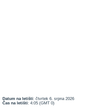
Datum na letišti
: čtvrtek 6. srpna 2026
Čas na letišti
: 4:05 (GMT 0)