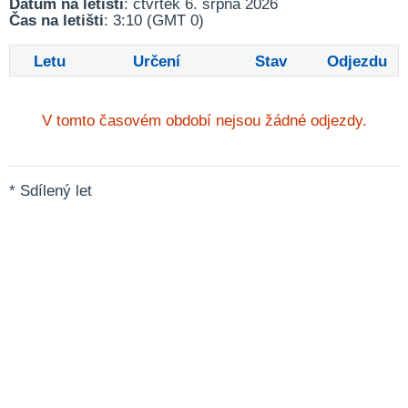
Datum na letišti
: čtvrtek 6. srpna 2026
Čas na letišti
: 3:10 (GMT 0)
Letu
Určení
Stav
Odjezdu
V tomto časovém období nejsou žádné odjezdy.
* Sdílený let