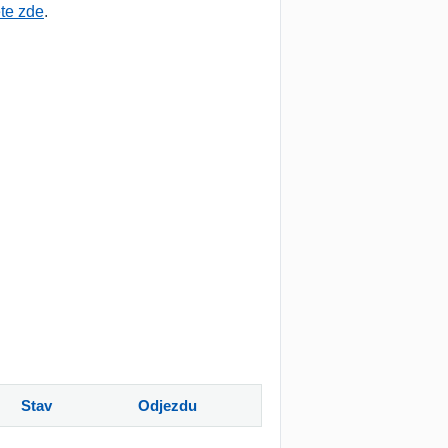
ěte zde
.
Stav
Odjezdu