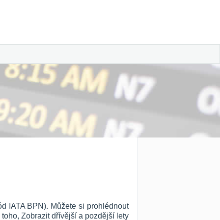
kód IATA BPN). Můžete si prohlédnout
 toho, Zobrazit dřívější a pozdější lety