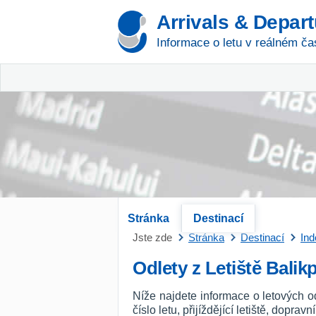
Arrivals & Depar
Informace o letu v reálném ča
Stránka
Destinací
Jste zde
Stránka
Destinací
Ind
Odlety z Letiště Bali
Níže najdete informace o letových o
číslo letu, přijíždějící letiště, dopra