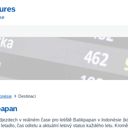
tures
se
onésie
Destinací
kpapan
djezdech v reálném čase pro letiště Balikpapan v Indonésie (
vní letadlo, čas odletu a aktuální letový status každého letu. Kromě