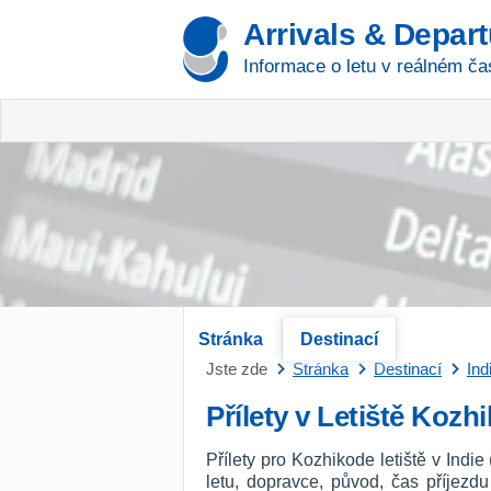
Arrivals & Depar
Informace o letu v reálném ča
Stránka
Destinací
Jste zde
Stránka
Destinací
Ind
Přílety v Letiště Kozh
Přílety pro Kozhikode letiště v Indi
letu, dopravce, původ, čas příjezd