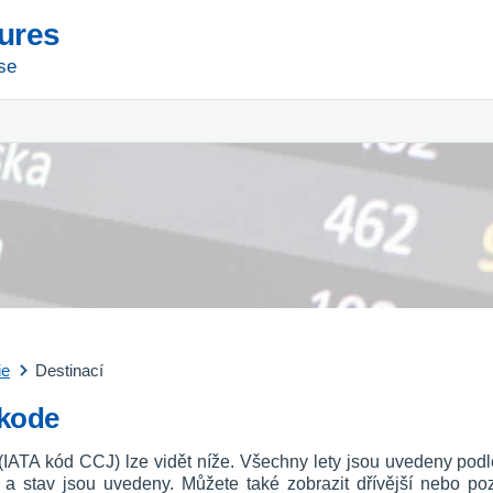
tures
se
ie
Destinací
ikode
e (IATA kód CCJ) lze vidět níže. Všechny lety jsou uvedeny pod
u a stav jsou uvedeny. Můžete také zobrazit dřívější nebo p