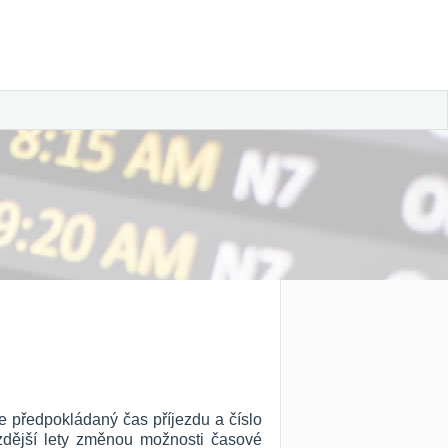
le předpokládaný čas příjezdu a číslo
ozdější lety změnou možnosti časové