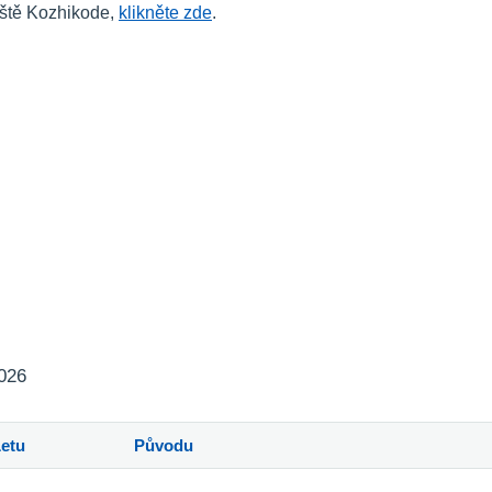
iště Kozhikode,
klikněte zde
.
2026
Letu
Původu