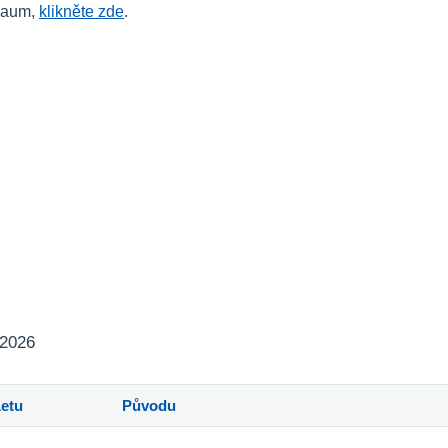
lgaum,
klikněte zde
.
 2026
Letu
Původu