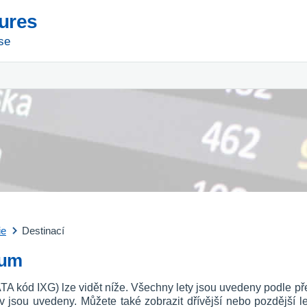
tures
se
ie
Destinací
aum
IATA kód IXG) lze vidět níže. Všechny lety jsou uvedeny podle př
av jsou uvedeny. Můžete také zobrazit dřívější nebo pozdější