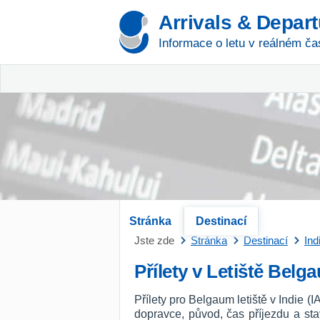
Arrivals & Depar
Informace o letu v reálném ča
Stránka
Destinací
Jste zde
Stránka
Destinací
Ind
Přílety v Letiště Belg
Přílety pro Belgaum letiště v Indie (
dopravce, původ, čas příjezdu a st