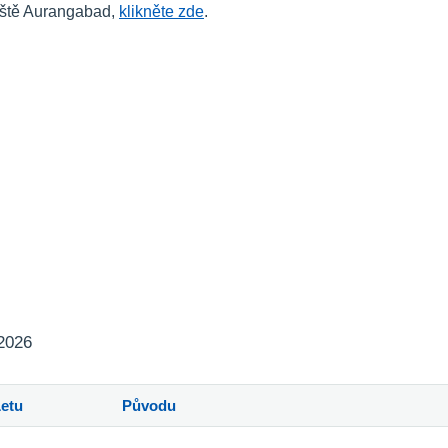
tiště Aurangabad,
klikněte zde
.
 2026
Letu
Původu