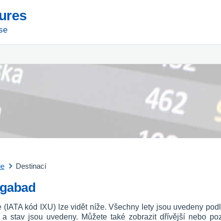
tures
se
ie
Destinací
angabad
ie (IATA kód IXU) lze vidět níže. Všechny lety jsou uvedeny pod
u a stav jsou uvedeny. Můžete také zobrazit dřívější nebo p