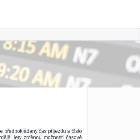
le předpokládaný čas příjezdu a číslo
ozdější lety změnou možnosti časové