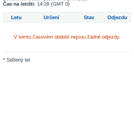
Čas na letišti
: 14:28 (GMT 0)
Letu
Určení
Stav
Odjezdu
V tomto časovém období nejsou žádné odjezdy.
* Sdílený let