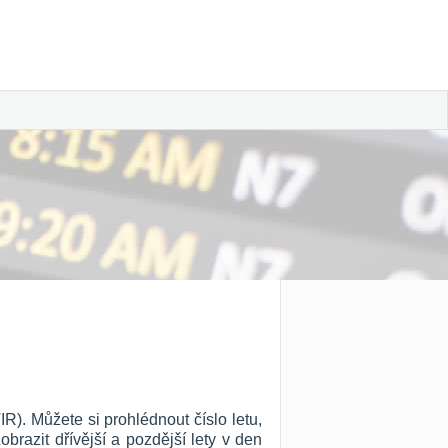
IR). Můžete si prohlédnout číslo letu,
Zobrazit dřívější a pozdější lety v den