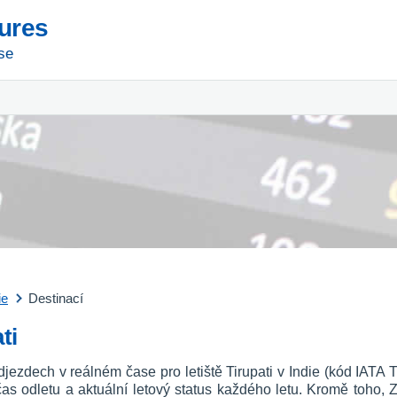
tures
se
ie
Destinací
ti
jezdech v reálném čase pro letiště Tirupati v Indie (kód IATA T
o, čas odletu a aktuální letový status každého letu. Kromě toho, 