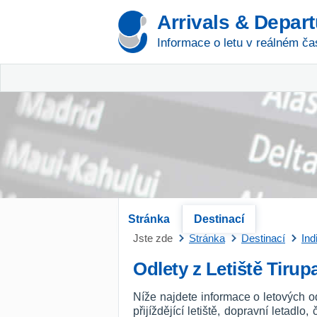
Arrivals & Depar
Informace o letu v reálném ča
Stránka
Destinací
Jste zde
Stránka
Destinací
Ind
Odlety z Letiště Tirupa
Níže najdete informace o letových od
přijíždějící letiště, dopravní letadl