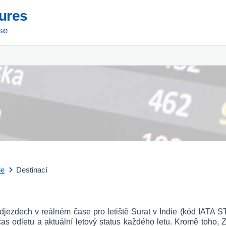
tures
se
ie
Destinací
djezdech v reálném čase pro letiště Surat v Indie (kód IATA ST
o, čas odletu a aktuální letový status každého letu. Kromě toho, 