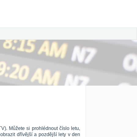
V). Můžete si prohlédnout číslo letu,
Zobrazit dřívější a pozdější lety v den