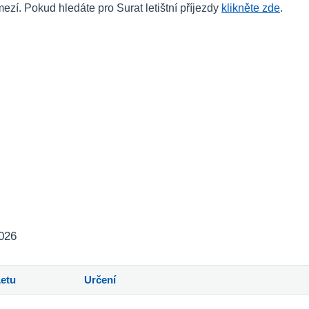
í. Pokud hledáte pro Surat letištní příjezdy
klikněte zde
.
2026
Letu
Určení