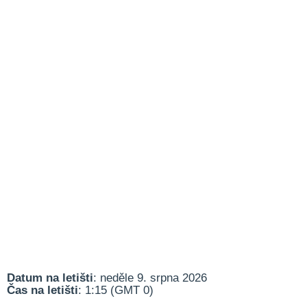
Datum na letišti
: neděle 9. srpna 2026
Čas na letišti
: 1:15 (GMT 0)