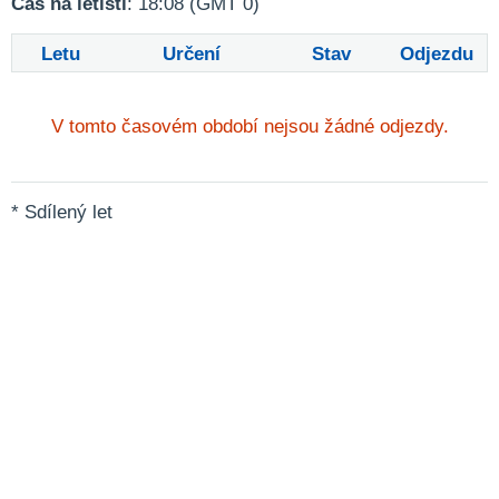
Čas na letišti
: 18:08 (GMT 0)
Letu
Určení
Stav
Odjezdu
V tomto časovém období nejsou žádné odjezdy.
* Sdílený let