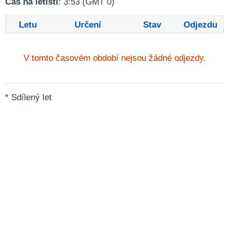
Čas na letišti
: 3:53 (GMT 0)
Letu
Určení
Stav
Odjezdu
V tomto časovém období nejsou žádné odjezdy.
* Sdílený let