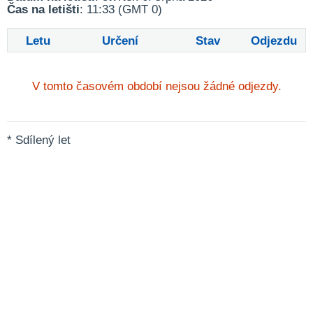
Čas na letišti
: 11:33 (GMT 0)
Letu
Určení
Stav
Odjezdu
V tomto časovém období nejsou žádné odjezdy.
* Sdílený let