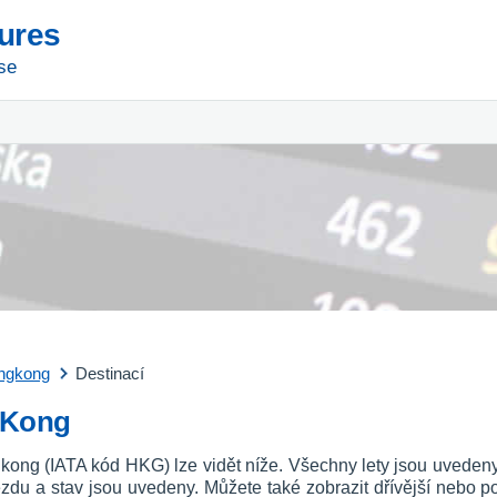
tures
se
ngkong
Destinací
g Kong
gkong (IATA kód HKG) lze vidět níže. Všechny lety jsou uveden
íjezdu a stav jsou uvedeny. Můžete také zobrazit dřívější nebo