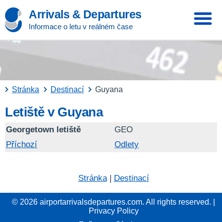
Arrivals & Departures
Informace o letu v reálném čase
Stránka
Destinací
Guyana
Letiště v Guyana
Georgetown letiště
GEO
Příchozí
Odlety
Stránka
|
Destinací
© 2026 airportarrivalsdepartures.com. All rights reserved. |
Privacy Policy