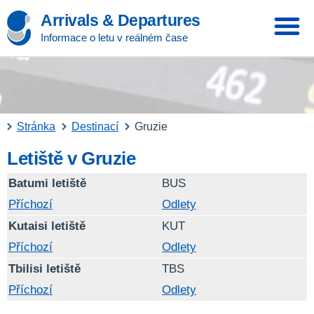
Arrivals & Departures
Informace o letu v reálném čase
Stránka
Destinací
Gruzie
Letiště v Gruzie
Batumi letiště
BUS
Příchozí
Odlety
Kutaisi letiště
KUT
Příchozí
Odlety
Tbilisi letiště
TBS
Příchozí
Odlety