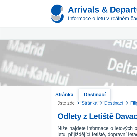
Arrivals & Depar
Informace o letu v reálném ča
Stránka
Destinací
Jste zde
Stránka
Destinací
Fil
Odlety z Letiště Dava
Níže najdete informace o letových o
letu, přijíždějící letiště, dopravní l