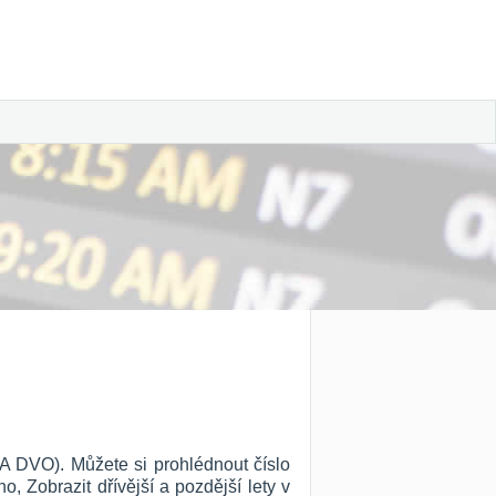
TA DVO). Můžete si prohlédnout číslo
ho, Zobrazit dřívější a pozdější lety v