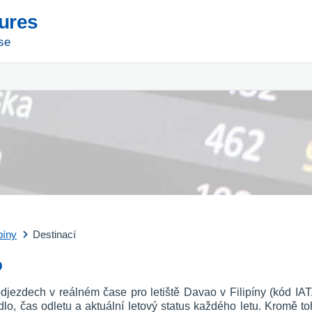
tures
se
ipíny
Destinací
o
djezdech v reálném čase pro letiště Davao v Filipíny (kód IA
etadlo, čas odletu a aktuální letový status každého letu. Kromě to