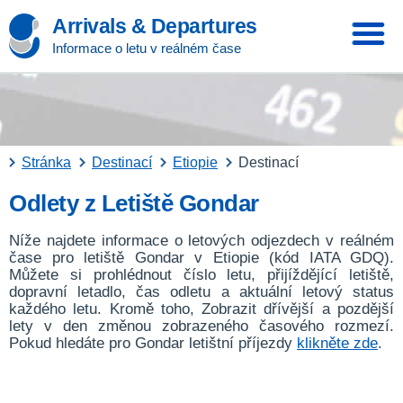
Arrivals & Departures
Informace o letu v reálném čase
Stránka
Destinací
Etiopie
Destinací
Odlety z Letiště Gondar
Níže najdete informace o letových odjezdech v reálném
čase pro letiště Gondar v Etiopie (kód IATA GDQ).
Můžete si prohlédnout číslo letu, přijíždějící letiště,
dopravní letadlo, čas odletu a aktuální letový status
každého letu. Kromě toho, Zobrazit dřívější a pozdější
lety v den změnou zobrazeného časového rozmezí.
Pokud hledáte pro Gondar letištní příjezdy
klikněte zde
.