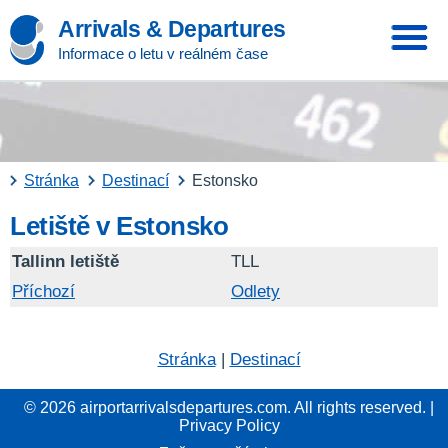
Arrivals & Departures
Informace o letu v reálném čase
Stránka
Destinací
Estonsko
Letiště v Estonsko
Tallinn letiště
TLL
Příchozí
Odlety
Stránka
|
Destinací
© 2026 airportarrivalsdepartures.com. All rights reserved. |
Privacy Policy