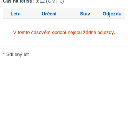
Čas na letišti
: 3:12 (GMT 0)
Letu
Určení
Stav
Odjezdu
V tomto časovém období nejsou žádné odjezdy.
* Sdílený let