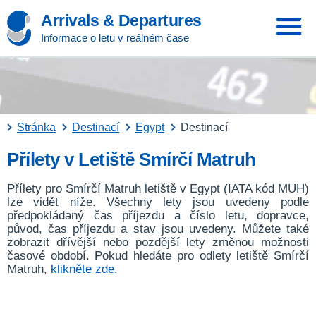
Arrivals & Departures
Informace o letu v reálném čase
Stránka
Destinací
Egypt
Destinací
Přílety v Letiště Smírčí Matruh
Přílety pro Smírčí Matruh letiště v Egypt (IATA kód MUH)
lze vidět níže. Všechny lety jsou uvedeny podle
předpokládaný čas příjezdu a číslo letu, dopravce,
původ, čas příjezdu a stav jsou uvedeny. Můžete také
zobrazit dřívější nebo pozdější lety změnou možnosti
časové období. Pokud hledáte pro odlety letiště Smírčí
Matruh,
klikněte zde
.