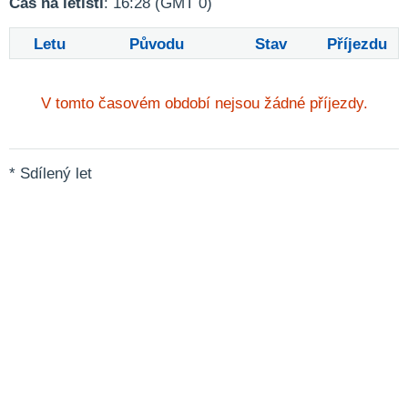
Čas na letišti
: 16:28 (GMT 0)
Letu
Původu
Stav
Příjezdu
V tomto časovém období nejsou žádné příjezdy.
* Sdílený let