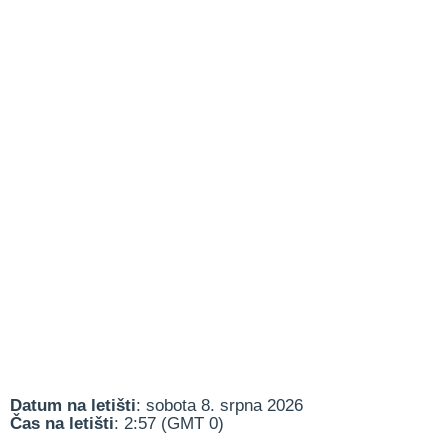
Datum na letišti
: sobota 8. srpna 2026
Čas na letišti
: 2:57 (GMT 0)