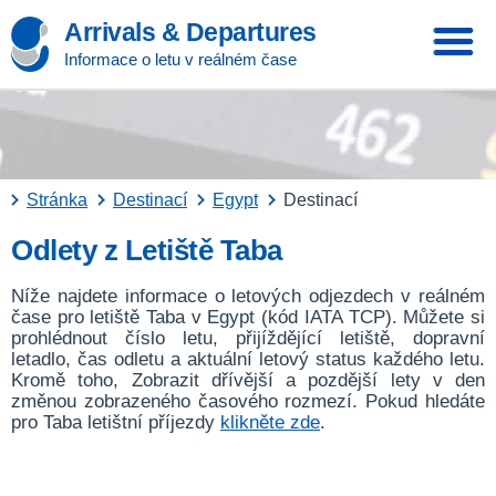
Arrivals & Departures
Informace o letu v reálném čase
Stránka
Destinací
Egypt
Destinací
Odlety z Letiště Taba
Níže najdete informace o letových odjezdech v reálném
čase pro letiště Taba v Egypt (kód IATA TCP). Můžete si
prohlédnout číslo letu, přijíždějící letiště, dopravní
letadlo, čas odletu a aktuální letový status každého letu.
Kromě toho, Zobrazit dřívější a pozdější lety v den
změnou zobrazeného časového rozmezí. Pokud hledáte
pro Taba letištní příjezdy
klikněte zde
.