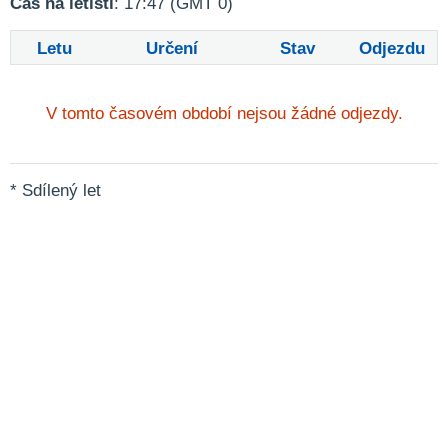
Čas na letišti
: 17:47 (GMT 0)
Letu
Určení
Stav
Odjezdu
V tomto časovém období nejsou žádné odjezdy.
* Sdílený let