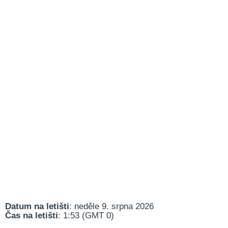
Datum na letišti
: neděle 9. srpna 2026
Čas na letišti
: 1:53 (GMT 0)