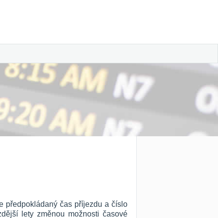
e předpokládaný čas příjezdu a číslo
ozdější lety změnou možnosti časové