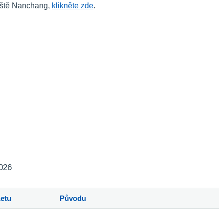
tiště Nanchang,
klikněte zde
.
2026
Letu
Původu