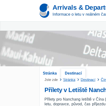
Arrivals & Depar
Informace o letu v reálném ča
Stránka
Destinací
Jste zde
Stránka
Destinací
Čí
Přílety v Letiště Nan
Přílety pro Nanchang letiště v Čína
letu, dopravce, původ, čas příjezd