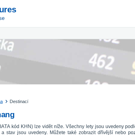
tures
se
na
Destinací
chang
 (IATA kód KHN) lze vidět níže. Všechny lety jsou uvedeny podl
u a stav jsou uvedeny. Můžete také zobrazit dřívější nebo p