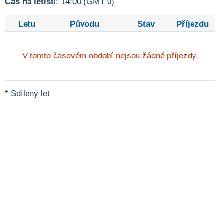
Čas na letišti
: 14:00 (GMT 0)
Letu
Původu
Stav
Příjezdu
V tomto časovém období nejsou žádné příjezdy.
* Sdílený let