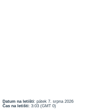
Datum na letišti
: pátek 7. srpna 2026
Čas na letišti
: 3:03 (GMT 0)