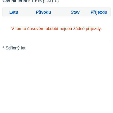
Čas na letišti
: 19:16 (GMT 0)
Letu
Původu
Stav
Příjezdu
V tomto časovém období nejsou žádné příjezdy.
* Sdílený let