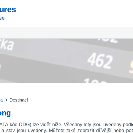
tures
se
na
Destinací
dong
(IATA kód DDG) lze vidět níže. Všechny lety jsou uvedeny podl
u a stav jsou uvedeny. Můžete také zobrazit dřívější nebo p