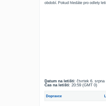
období. Pokud hledáte pro odlety le
Datum na letišti
: čtvrtek 6. srpna
Čas na letišti
: 20:59 (GMT 0)
Dopravce