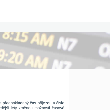
e předpokládaný čas příjezdu a číslo
ozdější lety změnou možnosti časové