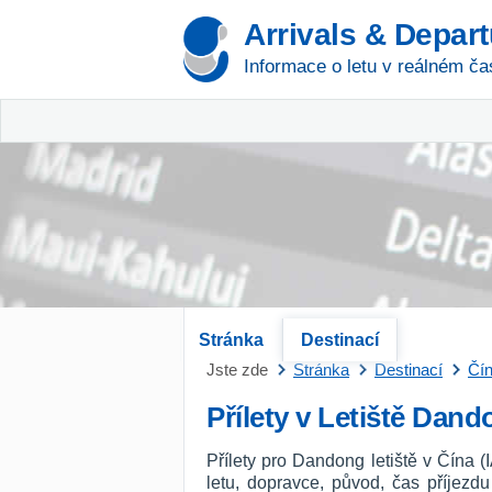
Arrivals & Depar
Informace o letu v reálném ča
Stránka
Destinací
Jste zde
Stránka
Destinací
Čí
Přílety v Letiště Dan
Přílety pro Dandong letiště v Čína 
letu, dopravce, původ, čas příjezd