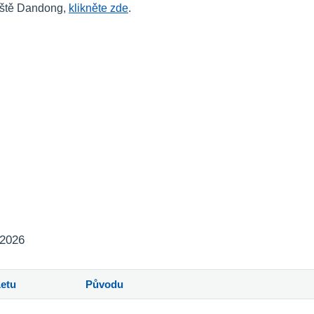
tiště Dandong,
klikněte zde
.
 2026
Letu
Původu