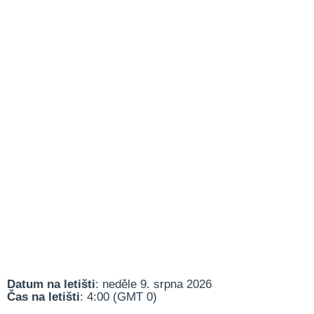
Datum na letišti
: neděle 9. srpna 2026
Čas na letišti
: 4:00 (GMT 0)