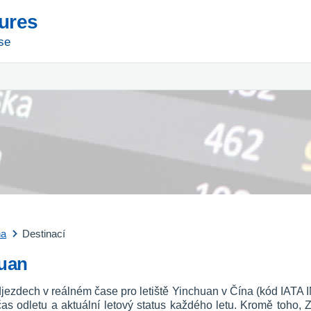
tures
se
na
Destinací
huan
jezdech v reálném čase pro letiště Yinchuan v Čína (kód IATA IN
o, čas odletu a aktuální letový status každého letu. Kromě toho, 