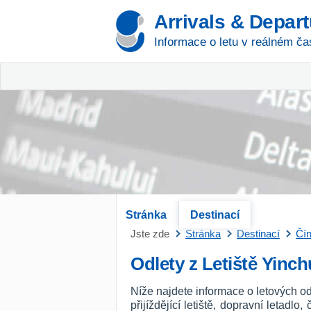
Arrivals & Depar
Informace o letu v reálném ča
Stránka
Destinací
Jste zde
Stránka
Destinací
Čí
Odlety z Letiště Yinc
Níže najdete informace o letových od
přijíždějící letiště, dopravní letadl