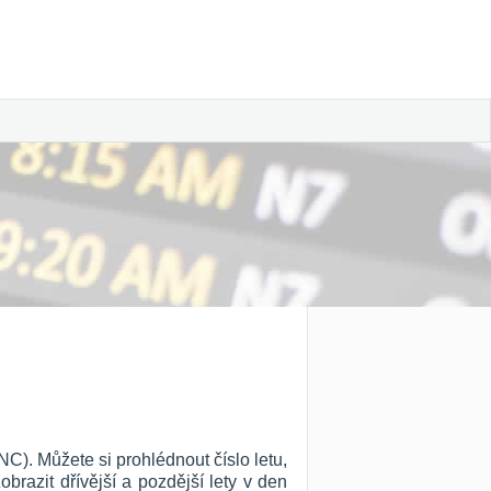
C). Můžete si prohlédnout číslo letu,
Zobrazit dřívější a pozdější lety v den