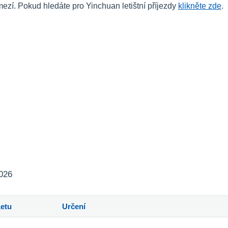
í. Pokud hledáte pro Yinchuan letištní příjezdy
klikněte zde
.
2026
Letu
Určení