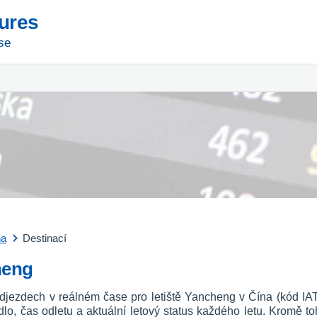
tures
se
na
Destinací
heng
odjezdech v reálném čase pro letiště Yancheng v Čína (kód IA
etadlo, čas odletu a aktuální letový status každého letu. Kromě to