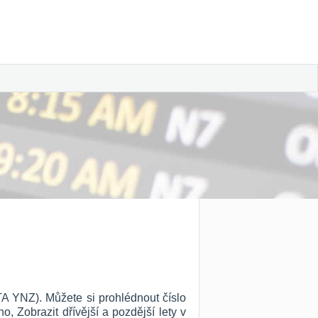
TA YNZ). Můžete si prohlédnout číslo
ho, Zobrazit dřívější a pozdější lety v