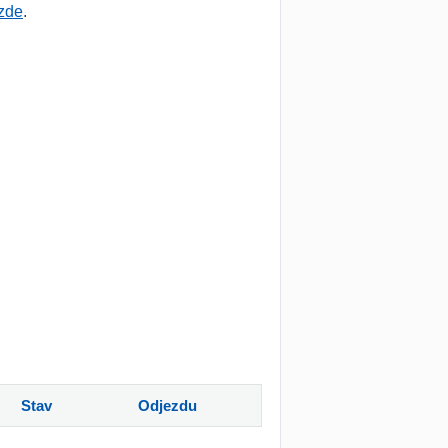
 zde
.
Stav
Odjezdu