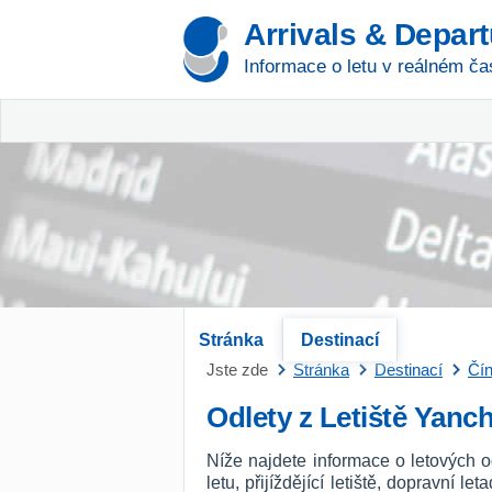
Arrivals & Depar
Informace o letu v reálném ča
Stránka
Destinací
Jste zde
Stránka
Destinací
Čí
Odlety z Letiště Yanc
Níže najdete informace o letových 
letu, přijíždějící letiště, dopravní l