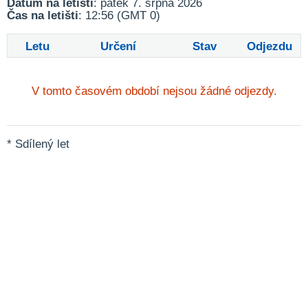
Datum na letišti
: pátek 7. srpna 2026
Čas na letišti
: 12:56 (GMT 0)
Letu
Určení
Stav
Odjezdu
V tomto časovém období nejsou žádné odjezdy.
* Sdílený let