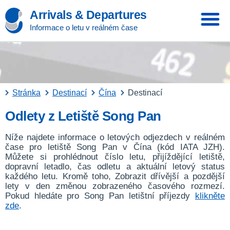
Arrivals & Departures
Informace o letu v reálném čase
Stránka
Destinací
Čína
Destinací
Odlety z Letiště Song Pan
Níže najdete informace o letových odjezdech v reálném
čase pro letiště Song Pan v Čína (kód IATA JZH).
Můžete si prohlédnout číslo letu, přijíždějící letiště,
dopravní letadlo, čas odletu a aktuální letový status
každého letu. Kromě toho, Zobrazit dřívější a pozdější
lety v den změnou zobrazeného časového rozmezí.
Pokud hledáte pro Song Pan letištní příjezdy
klikněte
zde
.